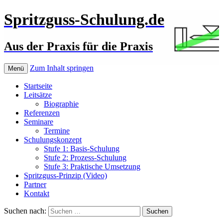
Spritzguss-Schulung.de
Aus der Praxis für die Praxis
Zum Inhalt springen
Menü
Startseite
Leitsätze
Biographie
Referenzen
Seminare
Termine
Schulungskonzept
Stufe 1: Basis-Schulung
Stufe 2: Prozess-Schulung
Stufe 3: Praktische Umsetzung
Spritzguss-Prinzip (Video)
Partner
Kontakt
Suchen nach: